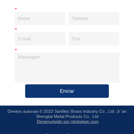
*
*
*
Enviar
Direitos autorais © 2023 Sanfitec Brass Industry Co., Ltd. Ji 'an
Shengtai Metal Products Co., Ltd
Desenvolvido por iglobalwin.com