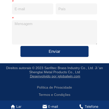
*
*
Enviar
Direitos autorais © 2023 Sanfitec Brass Industry Co., Ltd. Ji 'an
Shengtai Metal Products Co., Ltd
Desenvolvido por iglobalwin.com
Política de Privacidade
Termos e Condições
Lar
E-mail
Telefone