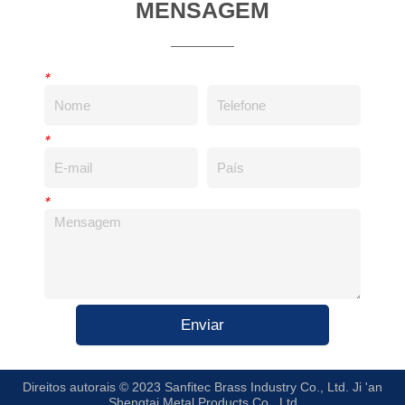
MENSAGEM
*
*
*
Enviar
Direitos autorais © 2023 Sanfitec Brass Industry Co., Ltd. Ji 'an
Shengtai Metal Products Co., Ltd