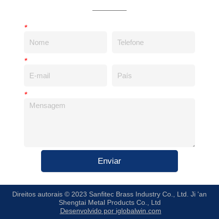
*
*
*
Enviar
Direitos autorais © 2023 Sanfitec Brass Industry Co., Ltd. Ji 'an
Shengtai Metal Products Co., Ltd
Desenvolvido por iglobalwin.com