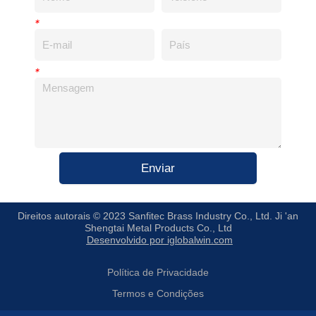
*
*
Enviar
Direitos autorais © 2023 Sanfitec Brass Industry Co., Ltd. Ji 'an
Shengtai Metal Products Co., Ltd
Desenvolvido por iglobalwin.com
Política de Privacidade
Termos e Condições