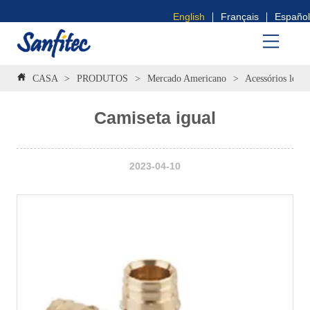
English
Français
Español
CASA
>
PRODUTOS
>
Mercado Americano
>
Acessórios leves
Camiseta igual
2023-04-10